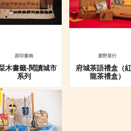
原印臺南
鹿野茶行
栞木書籤-閱讀城市
府城茶語禮盒（
系列
龍茶禮盒）