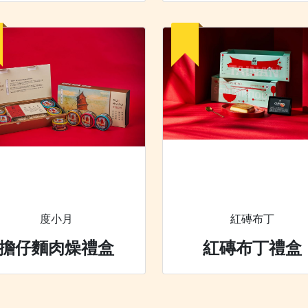
度小月
紅磚布丁
擔仔麵肉燥禮盒
紅磚布丁禮盒