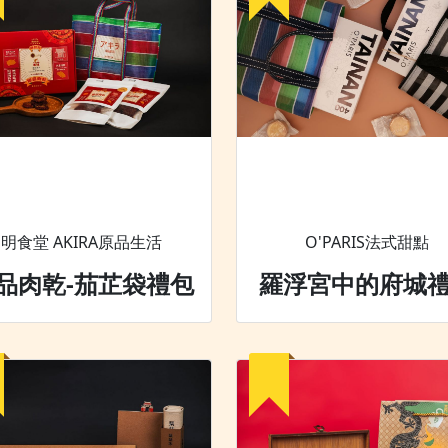
明食堂 AKIRA原品生活
O'PARIS法式甜點
品肉乾-茄芷袋禮包
羅浮宮中的府城