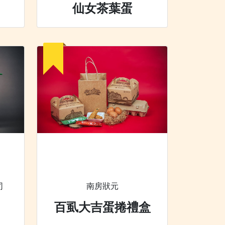
仙女茶葉蛋
司
南房狀元
百虱大吉蛋捲禮盒