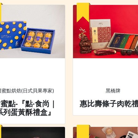
甜蜜點烘焙(日式貝果專家)
黑橋牌
蜜點-『點‧食尚｜
惠比壽條子肉乾
系列蛋黃酥禮盒』