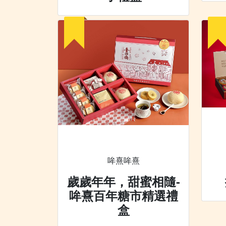
哞熹哞熹
歲歲年年，甜蜜相隨-
哞熹百年糖市精選禮
盒