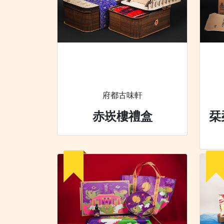
府都古味軒
赤崁樓禮盒
栞