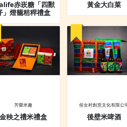
halife赤崁糖「四獸
黃金大白菜
仔」燈籠秸稈禮盒
芳榮米廠
俗女村創意文化有限公
金秧之禮米禮盒
後壁米啤酒