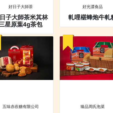
好日子大師茶
好光濃食品
日子大師茶米其林
軋哩椹蜂炮牛軋
三星原葉4g茶包
五味赤崁糖有限公司
臻品周氏泡菜