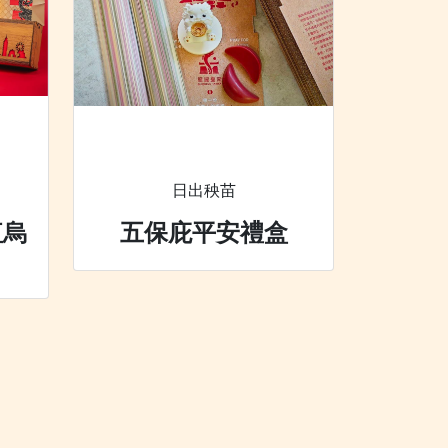
日出秧苗
紅烏
五保庇平安禮盒