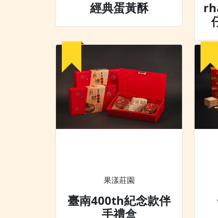
經典蛋黃酥
r
果漾莊園
臺南400th紀念款伴
手禮盒