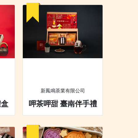
新鳳鳴茶業有限公司
禮盒
呷茶呷甜 臺南伴手禮