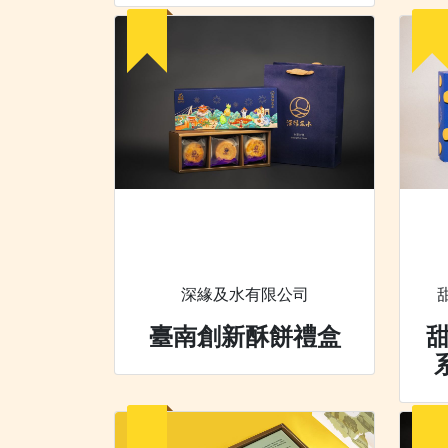
深緣及水有限公司
臺南創新酥餅禮盒
甜