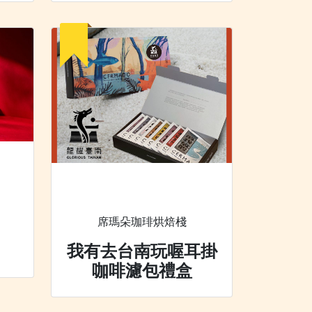
席瑪朵珈琲烘焙棧
我有去台南玩喔耳掛
咖啡濾包禮盒