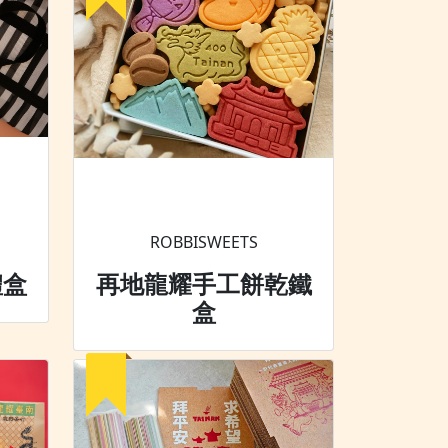
ROBBISWEETS
禮盒
再地龍耀手工餅乾鐵
盒