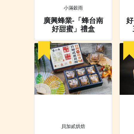
小滿穀雨
廣興蜂業-「蜂台南
好
好甜蜜」禮盒
貝加貳烘焙