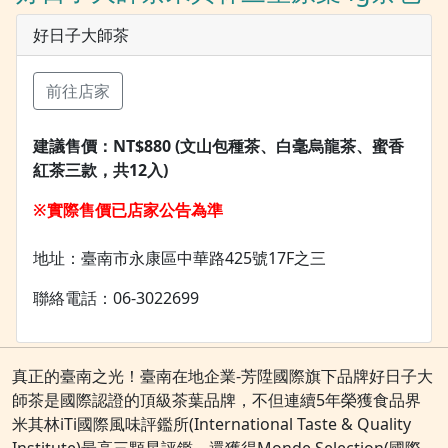
好日子大師茶
前往店家
建議售價：
NT$880 (文山包種茶、白毫烏龍茶、蜜香
紅茶三款，共12入)
※實際售價已店家公告為準
地址：臺南市永康區中華路425號17F之三
聯絡電話：06-3022699
真正的臺南之光！臺南在地企業-芳陞國際旗下品牌好日子大
師茶是國際認證的頂級茶葉品牌，不但連續5年榮獲食品界
米其林iTi國際風味評鑑所(International Taste & Quality
Institute)最高三顆星評鑑，還獲得Monde Selection(國際