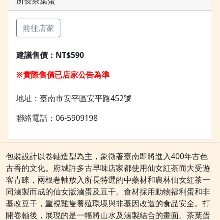
所長茶葉蛋
前往店家
建議售價：
NT$590
※實際售價已店家公告為準
地址：臺南市安平區安平路452號
聯絡電話：06-5909198
包裝設計以卷軸造型為主，象徵著臺南即將進入400年古色
古香的文化。府城許多古早味店家都使用仙女紅茶而大受遊
客青睞，兩根卷軸放入所長特選的中藥材和農林仙女紅茶一
同滷製而成的仙女版滷蛋及豆干。食材採用動物福利蛋和非
基改豆干，重視雞隻養殖環境與非基因改造的食品安全。打
開卷軸後，展現的是一幅將山水及滷製結合的畫面。茶葉蛋