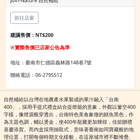
Join-Nature 自然補給
前往店家
建議售價：
NT$200
※實際售價已店家公告為準
地址：臺南市仁德區義林路148巷7號
聯絡電話：06-2795512
自然補給以台灣在地農產水果製成的果汁融入「台南
400」，採用手提式禮盒結合提燈籠的意象，外觀以簍空400
字樣，像燈源般穿透出，台南特色美食象徵的鱔魚黑色，作
為主題色調，輔以燙金，使400年龍騰更加輝煌，佳節贈禮
喜慶添賀。而內盒採用抽取式，意味著臺南如同寶藏般的地
理位置，打開每個時期文化樣貌，在這座城市裡不斷堆疊、