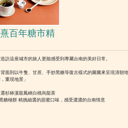
哞熹百年糖市精
讓造訪這座城市的旅人更能感受到專屬台南的美好日常。
背面則以牛隻、甘蔗、手炒黑糖等復古樣式的圖騰來呈現清朝地
糖，重現地景」
嚴選杉林溪龍鳳峽白桃烏龍茶
的黑糖椪餅 精挑細選的甜蜜口味，感受濃濃的台南情意