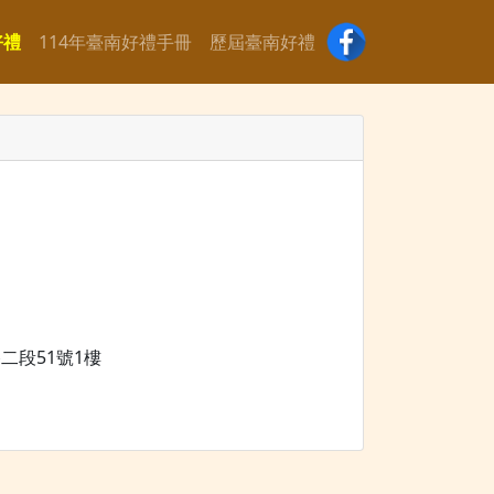
好禮
114年臺南好禮手冊
歷屆臺南好禮
二段51號1樓