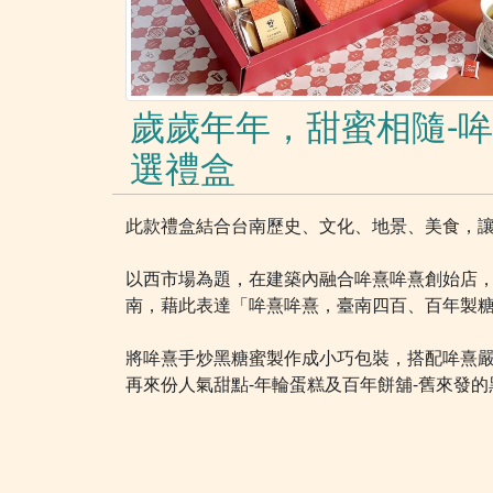
歲歲年年，甜蜜相隨-
選禮盒
此款禮盒結合台南歷史、文化、地景、美食，
以西市場為題，在建築內融合哞熹哞熹創始店，
南，藉此表達「哞熹哞熹，臺南四百、百年製
將哞熹手炒黑糖蜜製作成小巧包裝，搭配哞熹
再來份人氣甜點-年輪蛋糕及百年餅舖-舊來發