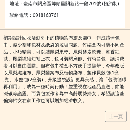
地址：臺南市關廟區埤頭里關新路一段701號 (預約制)
聯絡電話：0918163761
初期設計回收活動剩下的植物染布旗及圍巾，作成禮盒包
巾，減少塑膠包材及紙袋的垃圾問題。竹編盒內可裝不同產
品，小巧精美，可以裝鳳梨果乾、鳳梨酵素軟糖、蜜香紅
茶、鳳梨纖維短袖上衣，也可裝關廟麵、竹筍醬包，讓消費
者可以自由選購。但布包巾禮盒不方便手提攜帶，今年改版
以鳳梨纖維布、鳳梨圖案布及植物染布，製作貝殼包(1盒
裝)、水餃包(2盒裝)，升級提袋設計更具美感，讓「包裝循環
再利用」，成為一種時尚行動！並重視在地產品直送，節能
減碳等議題。而袋包製作者為中高齡弱勢婦女，希望讓這些
偏鄉婦女在家工作也可以增加經濟收入。
上一頁