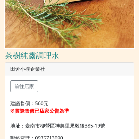
茶樹純露調理水
田舍小樸企業社
前往店家
建議售價：560元
※實際售價已店家公告為準
地址：臺南市柳營區神農里果毅後385-19號
聯絡電話：0975713090