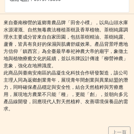
來自臺南柳營的返鄉青農品牌「田舍小樸」，以烏山頭水庫
水源灌溉、自然無毒農法種植茶樹及香草植物。茶樹純露調
理水主要成分皆來自自家田園，包括茶樹精油、茶樹純露、
蘆薈，皆具有良好的保濕與肌膚舒緩效果。產品背景呼應地
方信仰「鎮西宮」為全臺最早奉祀神農大帝的廟宇，象徵土
地與植物療癒文化的延續，並以吊牌設計傳達「柳營神農」
意象，強化在地辨識度。
此商品與臺南安南區的晶凝生化科技合作研發製造，該公司
主理人同為返鄉創業青年，展現青年間創業與異業結盟的潛
力，同時確保產品穩定與安全性，結合天然植粹與芳療應
用，展現地方農業不只能「種」，更能「創」，並朝向多元
產品線開發，回應現代人對天然植粹、友善環境保養品的需
求。
上一頁