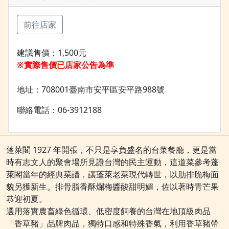
前往店家
建議售價：1,500元
※實際售價已店家公告為準
地址：708001臺南市安平區安平路988號
聯絡電話：06-3912188
蓬萊閣 1927 年開張，不只是享負盛名的台菜餐廳，更是當
時有志文人的聚會場所見證台灣的民主運動，這道菜參考蓬
萊閣當年的經典菜譜，讓蓬萊老菜現代轉世，以肋排脆梅面
貌另獲新生。排骨脂香酥爛梅醬酸甜明媚，佐以著時青芒果
恭迎初夏。
選用落實農畜綠色循環、低密度飼養的台灣在地頂級肉品
「香草豬」品牌肉品，獨特口感和特殊香氣，利用香草豬帶