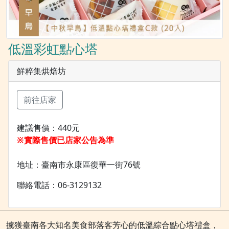
低溫彩虹點心塔
鮮粹集烘焙坊
前往店家
建議售價：440元
※實際售價已店家公告為準
地址：臺南市永康區復華一街76號
聯絡電話：06-3129132
擄獲臺南各大知名美食部落客芳心的低溫綜合點心塔禮盒，