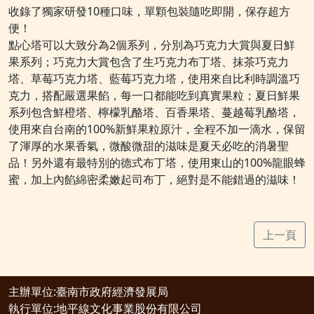
收錄了獨家研發10種口味，單顆包裝隨吃即開，保存超方
便！
點心塔可以大致分為2個系列，分別為巧克力大賞與夏日鮮
果系列；巧克力大賞包含了生巧克力布丁塔、抹茶巧克力
塔、草莓巧克力塔、藍莓巧克力塔，使用來自比利時調溫巧
克力，搭配嚴選果餡，每一口都能吃到真實果粒；夏日鮮果
系列包含鮮橙塔、檸檬乳酪塔、百香果塔、蔓越莓乳酪塔，
使用來自台南的100%新鮮果粒原汁，全程不加一滴水，保留
了渾厚的水果香氣，微酸微甜的滋味是夏天必吃的消暑聖
品！另外還有最特別的德式布丁塔，使用東山的100%龍眼蜂
蜜，加上內餡綿密柔嫩起司布丁，絕對是不能錯過的滋味！
上一頁
主辦單位:臺南市政府經濟發展局
執行單位:地平線文化事業股份有限公司